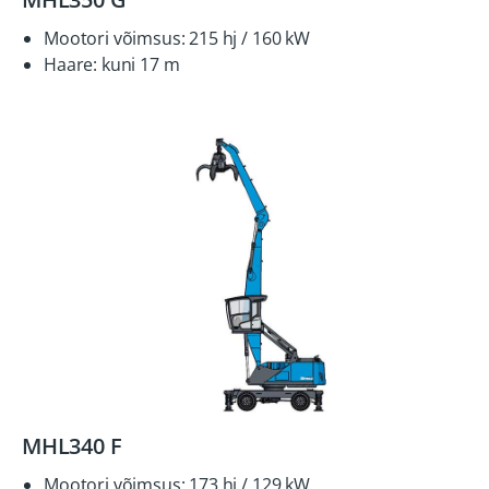
Mootori võimsus: 215 hj / 160 kW
Haare: kuni 17 m
MHL340 F
Mootori võimsus: 173 hj / 129 kW