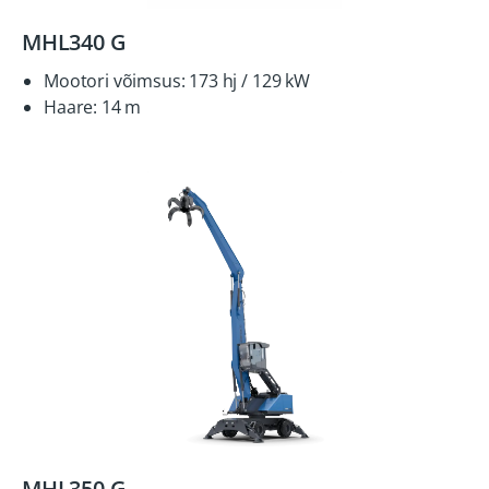
MHL340 G
Mootori võimsus: 173 hj / 129 kW
Haare: 14 m
MHL350 G