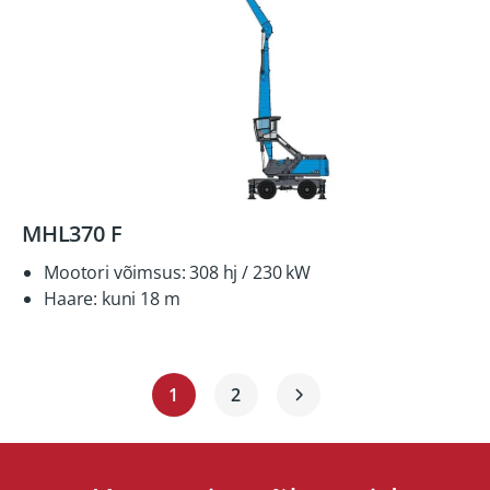
MHL370 F
Mootori võimsus: 308 hj / 230 kW
Haare: kuni 18 m
1
2